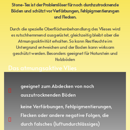
Stone-Tex ist der Problemlöser für noch durchzutrocknende
Böden und schützt vor Verfärbungen, Fehlpigmentierungen
und Flecken.
Durch die spezielle Oberflächenbehandlung des Vlieses wird
es rutschhemmend ausgerüstet, gleichzeitig bleibt aber die
Atmungsaktivität erhalten. So kann Restfeuchte im
Untergrund entweichen und der Boden kann wirksam
geschützt werden. Besonders geeignet für Naturstein und
Holzböden
Das atmungsaktive Vlies
geeignet zum Abdecken von noch
auszutrocknenden Böden
keine Verfärbungen, Fehlpigmentierungen,
Flecken oder andere negative Folgen, die
durch falsches (luftundurchlässiges)